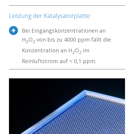
Leistung der Katalysatorplatte:
Bei Eingangskonzentrationen an
H
O
von bis zu 4000 ppm fällt die
2
2
Konzentration an H
O
im
2
2
Reinluftstrom auf < 0,1 ppm.