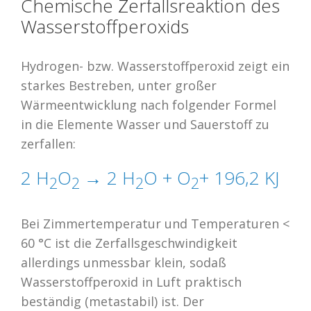
Chemische Zerfallsreaktion des
Wasserstoffperoxids
Hydrogen- bzw. Wasserstoffperoxid zeigt ein
starkes Bestreben, unter großer
Wärmeentwicklung nach folgender Formel
in die Elemente Wasser und Sauerstoff zu
zerfallen:
2 H
O
→ 2 H
O + O
+ 196,2 KJ
2
2
2
2
Bei Zimmertemperatur und Temperaturen <
60 °C ist die Zerfallsgeschwindigkeit
allerdings unmessbar klein, sodaß
Wasserstoffperoxid in Luft praktisch
beständig (metastabil) ist. Der